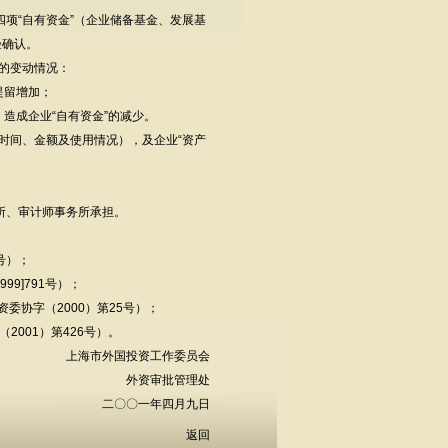
四项“自有资金”（企业储备基金、发展基
验确认。
实的变动情况：
提留增加；
，造成企业“自有资金”的减少。
时间、金额及使用情况），及企业“资产
所、审计师事务所承担。
号）；
9]791号）；
协字（2000）第25号）；
001）第426号）。
上海市外国投资工作委员会
外资审批管理处
二〇〇一年四月九日
返回