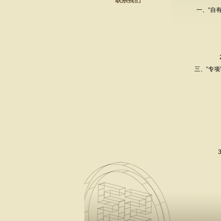
一、“自
三、“专